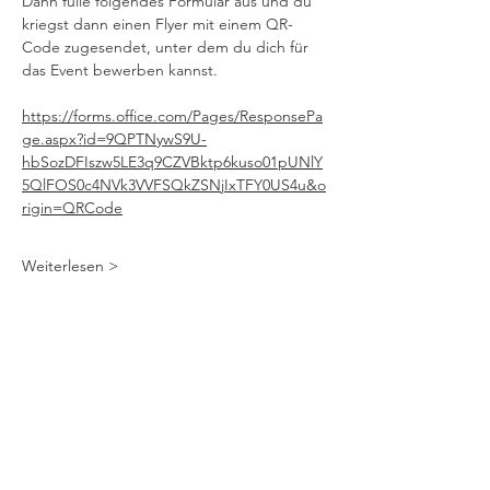
Dann fülle folgendes Formular aus und du 
kriegst dann einen Flyer mit einem QR-
Code zugesendet, unter dem du dich für 
das Event bewerben kannst. 
https://forms.office.com/Pages/ResponsePa
ge.aspx?id=9QPTNywS9U-
hbSozDFIszw5LE3q9CZVBktp6kuso01pUNlY
5QlFOS0c4NVk3VVFSQkZSNjIxTFY0US4u&o
rigin=QRCode
Weiterlesen >
Diese Veranstaltung teilen