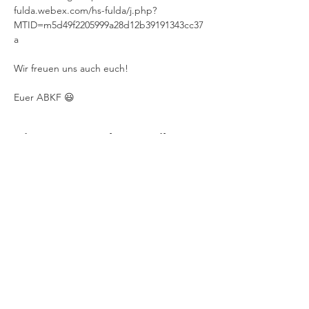
fulda.webex.com/hs-fulda/j.php?
MTID=m5d49f2205999a28d12b39191343cc37
a

Wir freuen uns auch euch!

Euer ABKF 😃
Diese Veranstaltung teilen
Haben wir Dein
Interesse geweckt?
Gerne stehen wir auch bei weiteren
Fragen zur Verfügung